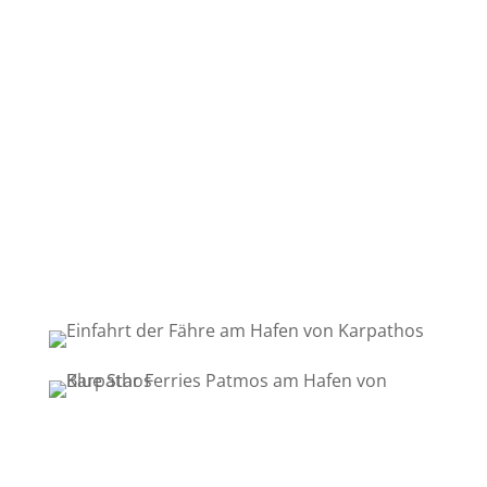
1h und 15-minütigen
Fährfahrt
abgelegensten Inseln
Griechenlands