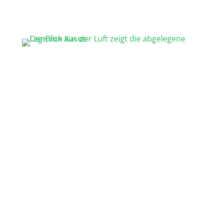
karge Landschaftsbild
Felseninsel
langjähriger Seemannstradition
66
qkm gross
ca.
1100 Einwohner