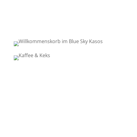
Kaffee und Keks
Balkon
Dorfkern
Hauptort
Fri
menschenseelenallein