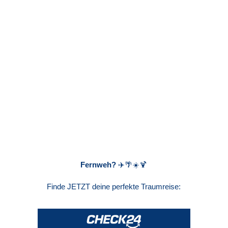
zum Beitrag
Fernweh?
✈️
🌴☀️🍹
Finde JETZT deine perfekte Traumreise: