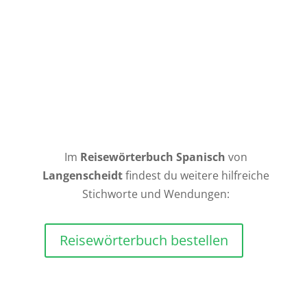
Neunzig
Noventa
Hundert
Cien
Tausend
Mil
Im
Reisewörterbuch Spanisch
von
Langenscheidt
findest du weitere hilfreiche
Stichworte und Wendungen:
Reisewörterbuch bestellen